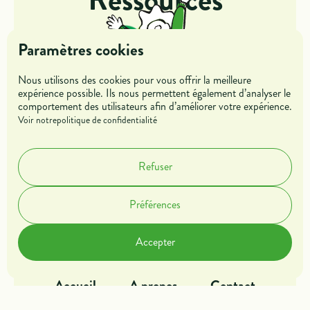
Paramètres cookies
Nous utilisons des cookies pour vous offrir la meilleure
expérience possible. Ils nous permettent également d’analyser le
comportement des utilisateurs afin d’améliorer votre expérience.
Jeunes
Entreprises
Voir notre
politique de confidentialité
Mentors &
Refuser
Parrains
Préférences
Dans l'action
Offres de missions
Accepter
Blog
Rejoindre l'association
Accueil
A propos
Contact
Fonctionnalités
Analyses