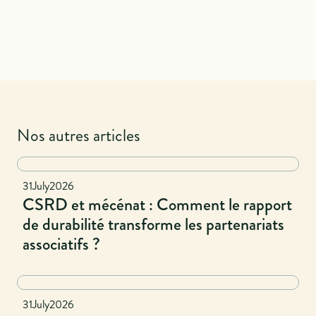
Nos autres articles
National
31
July
2026
CSRD et mécénat : Comment le rapport
de durabilité transforme les partenariats
associatifs ?
Naional
31
July
2026