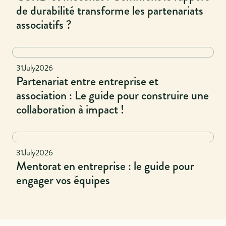
de durabilité transforme les partenariats
associatifs ?
Naional
31
July
2026
Partenariat entre entreprise et
association : Le guide pour construire une
collaboration à impact !
National
31
July
2026
Mentorat en entreprise : le guide pour
engager vos équipes