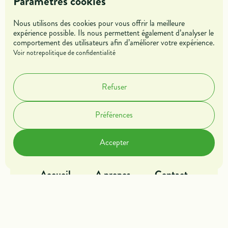
Paramètres cookies
Nous utilisons des cookies pour vous offrir la meilleure
expérience possible. Ils nous permettent également d’analyser le
comportement des utilisateurs afin d’améliorer votre expérience.
Jeunes
Entreprises
Voir notre
politique de confidentialité
Mentors &
Refuser
Parrains
Préférences
Dans l'action
Offres de missions
Accepter
Blog
Rejoindre l'association
Accueil
A propos
Contact
Fonctionnalités
Analyses
Marketing
Cookies
Données utilisateur
Mentions légales