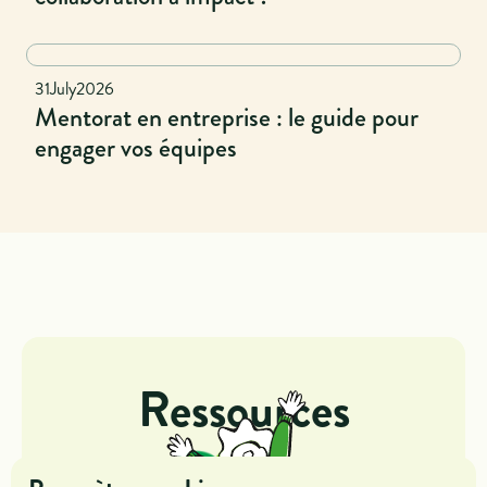
National
31
July
2026
Mentorat en entreprise : le guide pour
engager vos équipes
Ressources