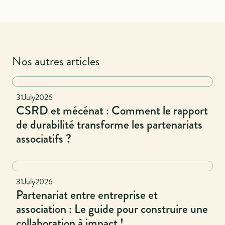
Nos autres articles
National
31
July
2026
CSRD et mécénat : Comment le rapport
de durabilité transforme les partenariats
associatifs ?
Naional
31
July
2026
Partenariat entre entreprise et
association : Le guide pour construire une
collaboration à impact !