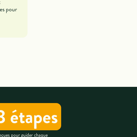
t
nes pour
3 étapes
onçues pour guider chaque