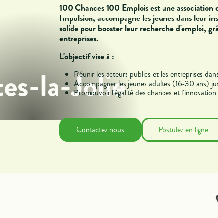
100 Chances 100 Emplois est une association q
Impulsion
, accompagne les jeunes dans leur ins
solide pour booster leur recherche d'emploi, grâ
entreprises.
L'objectif vise à :
es-la-Jolie
Réunir les acteurs publics et les entreprises 
Accompagner les jeunes adultes (16-30 ans) jus
Promouvoir l'égalité des chances et l'innovation 
Contactez nous
Postulez en ligne