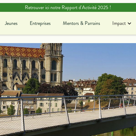
Retrouver ici notre Rapport d'Activité 2025 !
Jeunes
Entreprises
Mentors & Parrains
Impact
Jeunes
Entreprises
Mentors & Parrains
Blog
Ag
En savoir plus sur notre
Dé
association !
c