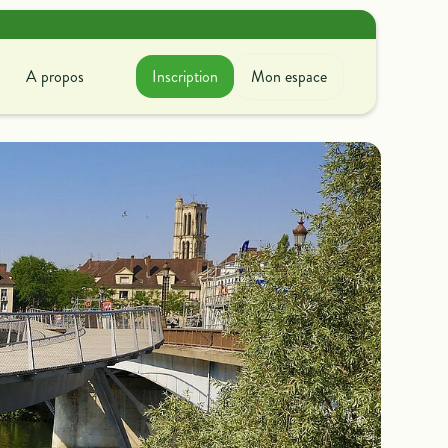
A propos
Inscription
Mon espace
A propos
ir avec nous
couvrez ce que l'on fait
oncrètement !