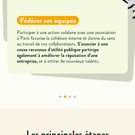
Valorisation de l’image
Associer votre marque à une cause d’utilité générale
Les atouts fiscaux
Fédérer ses équipes
et accentue votre
à Paris valorise votre image
Agrandir et consolider son
notoriété locale et nationale.
Participer à une action solidaire avec une association
Le sponsoring auprès d’associations à Paris
permet
réseau
à Paris favorise la cohésion interne et donne du sens
de bénéficier, sous conditions, d’une réduction
S’associer à une
au travail de vos collaborateurs.
d’impôt représentant 60%
de la valeur des dons
cause reconnue d’utilité publique participe
S’investir comme sponsor offre l’occasion de
construire des relations avec d’autres sociétés, des
attribués.
également à améliorer la réputation d’une
et à attirer de nouveaux talents.
partenaires
entreprise,
ou d’autres acteurs associatifs à Paris.
De tels liens peuvent déboucher sur des synergies,
des collaborations et des opportunités inédites.
Les principales étapes