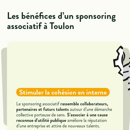
Les bénéfices d’un sponsoring
associatif à Toulon
Réputation et visibilité sur le
territoire toulonnais
Stimuler la cohésion en interne
Les avantages fiscaux du
Participer activement à la vie associative de Toulon
sponsoring toulonnais
Tisser un réseau professionnel
la notoriété des entreprises auprès des
rassemble collaborateurs,
Le sponsoring associatif
accélère
et ouvre de nouvelles perspectives de
toulonnais élargi
autour d’une démarche
partenaires et futurs talents
résidents
Participer financièrement à la vie associative à Toulon
S’associer à une cause
collaboration locale.
collective porteuse de sens.
améliore la réputation
permet de bénéficier d’une fiscalité avantageuse
reconnue d’utilité publique
Le fait de sponsoriser une association à Toulon
multiplie les occasions de rencontres et d’échanges
d’une entreprise et attire de nouveaux talents.
avec une réduction d’impôt pouvant atteindre 60%
selon le cadre légal en vigueur.