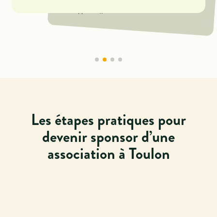
avec une grande variété de partenaires
économiques
et sociaux, décuplant ainsi les possibilités de
développement.
Les étapes pratiques pour
devenir sponsor d’une
association à Toulon