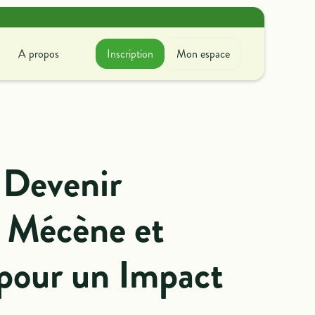
A propos
Inscription
Mon espace
A propos
ir avec nous
couvrez ce que l'on fait
oncrètement !
Devenir
e Mécène et
 pour un Impact