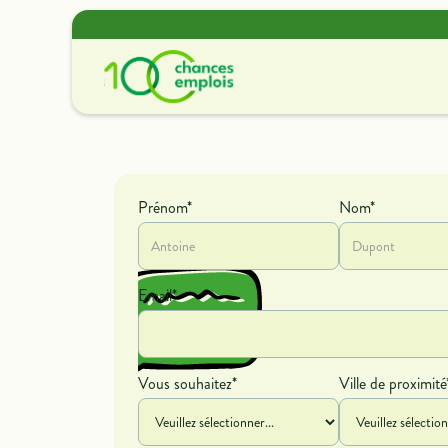
Offres de missions
Découvrir nos offres de
Prénom*
Nom*
contrat et de bénévolat.
Email*
Vous souhaitez*
Ville de proximité