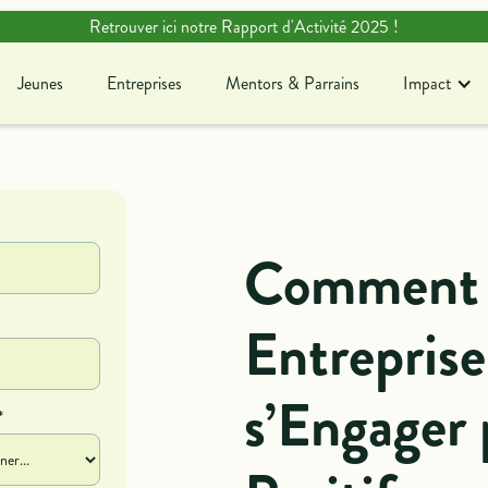
Retrouver ici notre Rapport d'Activité 2025 !
Jeunes
Entreprises
Mentors & Parrains
Impact
Jeunes
Entreprises
Mentors & Parrains
Blog
Ag
En savoir plus sur notre
Dé
association !
c
Comment 
Entrepris
s’Engager
*