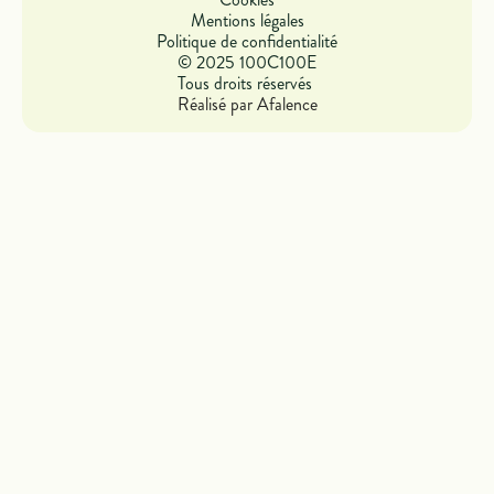
Mentions légales
Politique de confidentialité
© 2025 100C100E
Tous droits réservés
Réalisé par Afalence
Paramètres cookies
Nous utilisons des cookies pour vous offrir la meilleure expérience
possible. Ils nous permettent également d’analyser le
comportement des utilisateurs afin d’améliorer votre expérience.