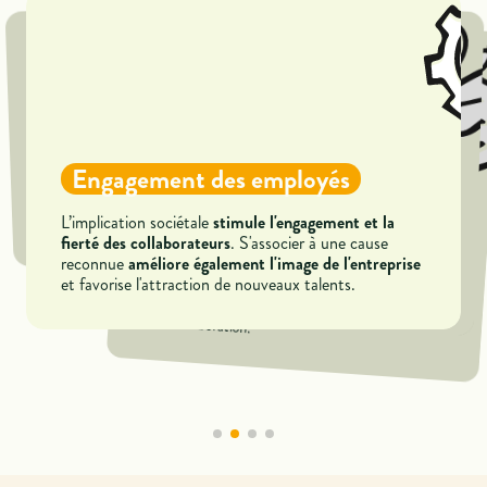
Amélioration de l'image de
marque
Engagement des employés
Avantages fiscaux pour les
renforce la
S’associer à une cause d’utilité publique
mécènes
Réseautage et nouvelles
de l’entreprise.
stimule l'engagement et la
réputation et l’attractivité
L’implication sociétale
opportunités
. S'associer à une cause
fierté des collaborateurs
améliore également l'image de l'entreprise
Le mécénat offre des
réductions d'impôt pouvant
reconnue
atteindre 60% des dons effectués
, sous certaines
et favorise l'attraction de nouveaux talents.
S’engager comme mécène
favorise le tissage de liens
conditions légales.
avec d'autres acteurs engagés
, permettant ainsi
d’accéder à de nouvelles opportunités de partenariat
et de collaboration.