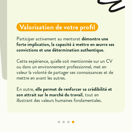
Un engagement humain profond
à des
Être mentor signifie consacrer temps et énergie
Amélioration de vos
Un effet positif sur la
jeunes motivés désireux de progresser ou de se
Valorisation de votre profil
compétences
communauté
réorienter.
Votre écoute attentive, vos conseils et votre vécu
Le mentorat contribue à bâtir une société plus
Le mentorat dynamise vos aptitudes relationnelles.
d’atouts essentiels pour les aider à
Participer activement au mentorat
démontre une
équitable et solidaire.
sont autant
franchir les étapes clés de leur parcours.
forte implication, la capacité à mettre en œuvre ses
Accompagner un jeune améliore votre écoute, votre
En partageant votre expérience, vous influencez
convictions et une détermination authentique.
,
flexibilité ainsi que vos capacités de leadership
, lui offrant de
positivement la trajectoire d’un jeune
compétences précieuses pour votre propre
nouvelles opportunités et développant ses
Cette expérience, qu'elle soit mentionnée sur un CV
développement.
ou dans un environnement professionnel, met en
compétences.
valeur la volonté de partager ses connaissances et de
mettre en avant les autres.
En outre,
elle permet de renforcer sa crédibilité et
son attrait sur le marché du travail
, tout en
illustrant des valeurs humaines fondamentales.