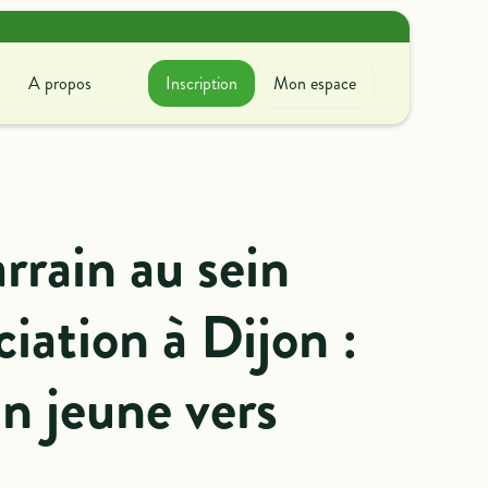
A propos
Inscription
Mon espace
A propos
ir avec nous
couvrez ce que l'on fait
rrain au sein
oncrètement !
ciation à Dijon :
n jeune vers