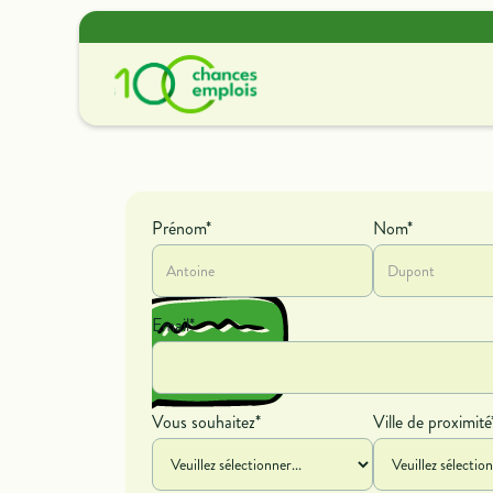
Offres de missions
Découvrir nos offres de
Prénom*
Nom*
contrat et de bénévolat.
Email*
Vous souhaitez*
Ville de proximité