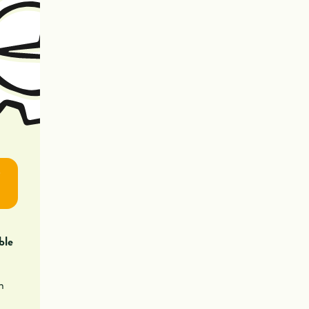
e
ble
n