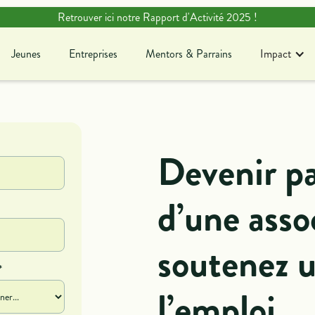
Retrouver ici notre Rapport d'Activité 2025 !
Jeunes
Entreprises
Mentors & Parrains
Impact
Jeunes
Entreprises
Mentors & Parrains
Blog
Ag
En savoir plus sur notre
Dé
Devenir pa
association !
c
d’une asso
soutenez u
*
l’emploi