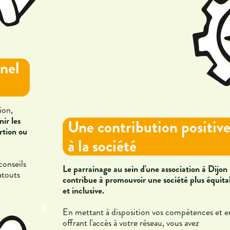
nel
ion,
nir les
Une contribution positiv
rtion ou
à la société
onseils
Le parrainage au sein d'une association à Dijon
atouts
contribue à promouvoir une société plus équita
et inclusive.
En mettant à disposition vos compétences et e
offrant l'accès à votre réseau, vous avez