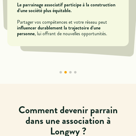
professionnel
ou personnes en reconversion.
Le parrainage associatif participe à la construction
Accompagner un filleul est une expérience
des leviers
d’une société plus équitable.
Votre expérience et vos conseils sont
enrichissante à double sens.
S’engager dans le parrainage associatif témoigne
.
précieux pour orienter leur avenir professionnel
d’une implication sociale reconnue
Partager vos compétences et votre réseau peut
, renforçant la
Vous affinez vos compétences en écoute, en
valeur de votre profil personnel et professionnel.
influencer durablement la trajectoire d’une
pédagogie et en management.
, lui offrant de nouvelles opportunités.
personne
Mentionner cette expérience
accroît votre
attractivité auprès de collaborateurs, recruteurs et
Un atout pour votre développement personnel et
partenaires
professionnel.
.
Comment devenir parrain
dans une association à
Longwy ?