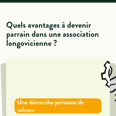
Quels avantages à devenir
parrain dans une association
longovicienne ?
Un engagement personnel
valorisant
Un enrichissement personnel
Une démarche porteuse de
En devenant parrain associatif à Longwy, vous
notable
Un atout pour votre parcours
valeurs
à des jeunes apprentis
apportez un support concret