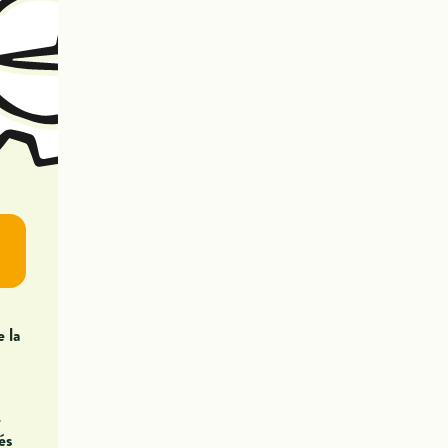
e la
e
és