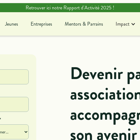
Retrouver ici notre Rapport d'Activité 2025 !
Jeunes
Entreprises
Mentors & Parrains
Impact
Jeunes
Entreprises
Mentors & Parrains
Blog
Ag
En savoir plus sur notre
Dé
Devenir pa
association !
c
association
accompagn
*
son avenir