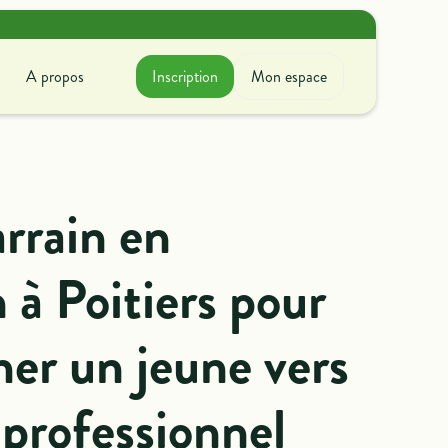
A propos
Inscription
Mon espace
A propos
ir avec nous
couvrez ce que l'on fait
rrain en
oncrètement !
 à Poitiers pour
er un jeune vers
 professionnel