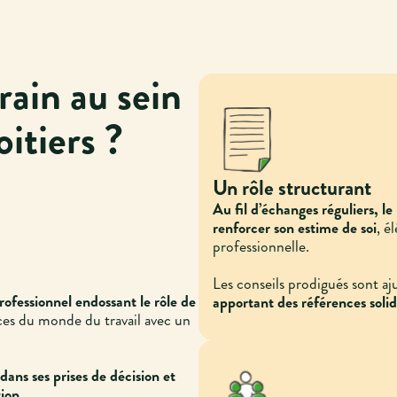
rain au sein
oitiers ?
Un rôle structurant
Au fil d’échanges réguliers, le 
renforcer son estime de soi
, é
professionnelle.
Les conseils prodigués sont aj
professionnel endossant le rôle de
apportant des références soli
ces du monde du travail avec un
dans ses prises de décision et
tion
.