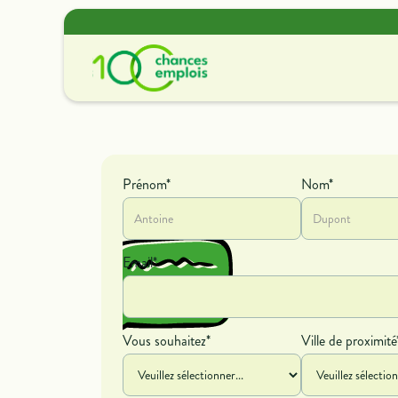
Offres de missions
Découvrir nos offres de
Prénom*
Nom*
contrat et de bénévolat.
Email*
Vous souhaitez*
Ville de proximité