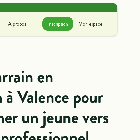
A propos
Inscription
Mon espace
A propos
ir avec nous
couvrez ce que l'on fait
rrain en
oncrètement !
n à Valence pour
er un jeune vers
 professionnel