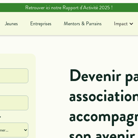
Retrouver ici notre Rapport d'Activité 2025 !
Jeunes
Entreprises
Mentors & Parrains
Impact
Jeunes
Entreprises
Mentors & Parrains
Blog
Ag
En savoir plus sur notre
Dé
Devenir pa
association !
c
associatio
accompagn
*
son avenir