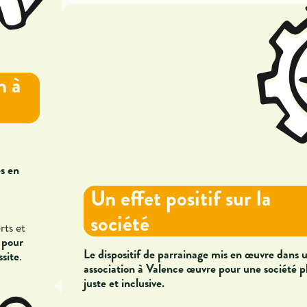
n à
s en
Un effet positif sur la
société
rts et
s pour
Le dispositif de parrainage mis en œuvre dans 
ssite
.
association à Valence œuvre pour une société p
juste et inclusive.