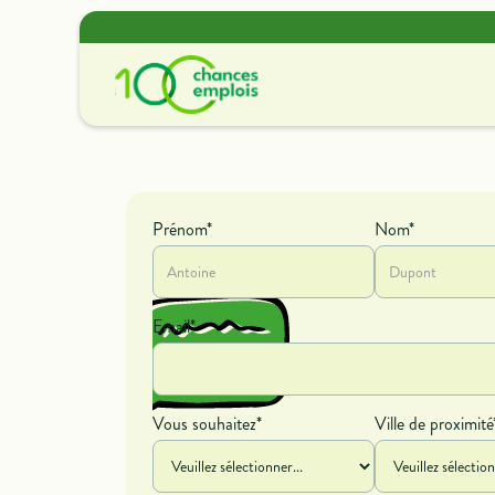
Offres de missions
Découvrir nos offres de
Prénom*
Nom*
contrat et de bénévolat.
Email*
Vous souhaitez*
Ville de proximité