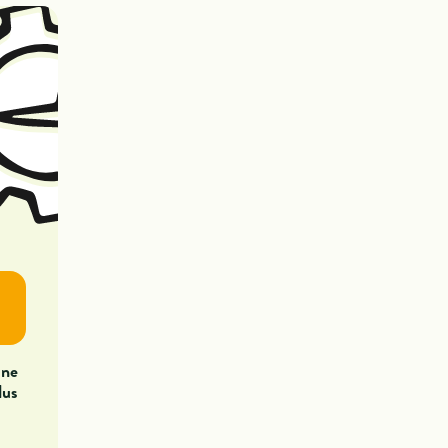
une
lus