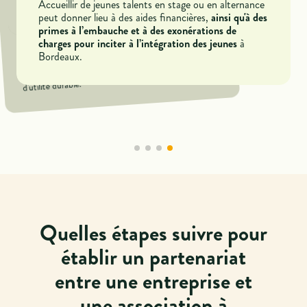
dons, sous certaines conditions réglementaires.
Accueillir de jeunes talents en stage ou en alternance
.
engagement
Participer à des projets associatifs contribue aussi à
peut donner lieu à des aides financières,
ainsi qu'à des
attirer de nouveaux talents en quête de sens dans
primes à l’embauche et à des exonérations de
leur carrière.
cela se
charges pour inciter à l’intégration des jeunes
à
Si votre entreprise accueille des stagiaires,
traduit également par la satisfaction de contribuer à
Bordeaux.
, générant un sentiment
un transfert de compétences
d'utilité durable.
Quelles étapes suivre pour
établir un partenariat
entre une entreprise et
une association à