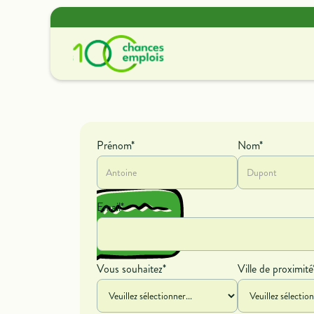
Offres de missions
Découvrir nos offres de
Prénom*
Nom*
contrat et de bénévolat.
Email*
Vous souhaitez*
Ville de proximité