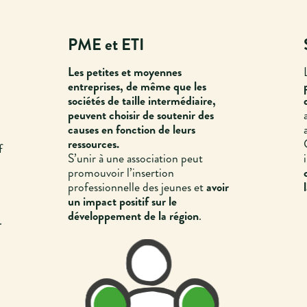
PME et ETI
Les petites et moyennes
entreprises, de même que les
sociétés de taille intermédiaire,
peuvent choisir de soutenir des
causes en fonction de leurs
ressources.
f
S’unir à une association peut
promouvoir l’insertion
professionnelle des jeunes et
avoir
un impact positif sur le
développement de la région
.
.