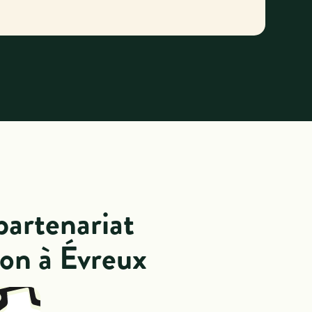
partenariat
ion à Évreux