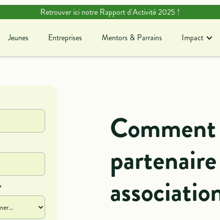
Retrouver ici notre Rapport d'Activité 2025 !
Jeunes
Entreprises
Mentors & Parrains
Impact
Jeunes
Entreprises
Mentors & Parrains
Blog
Ag
En savoir plus sur notre
Dé
association !
c
Comment 
partenaire
associatio
*