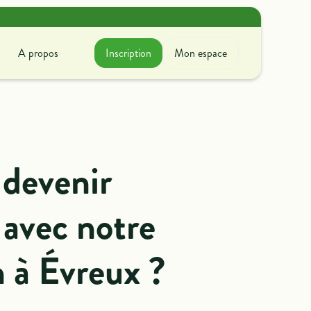
A propos
Inscription
Mon espace
A propos
ir avec nous
couvrez ce que l'on fait
oncrètement !
devenir
 avec notre
n à Évreux ?