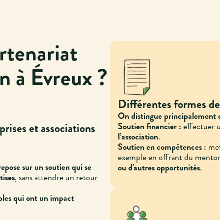
rtenariat
on à Évreux ?
Différentes formes de
On distingue principalement d
rises et associations
Soutien financier :
effectuer 
l’association
.
Soutien en compétences :
mett
exemple en offrant du mentor
repose sur un soutien qui se
ou d'autres opportunités
.
tises
, sans attendre un retour
ibles qui ont un impact