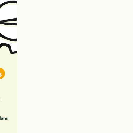
s
t
dans