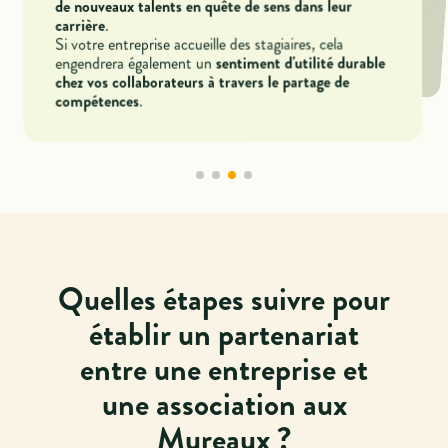
de nouveaux talents en quête de sens dans leur
financières
, ainsi que de primes à l'embauche et
d'exonérations de charges pour favoriser l’insertion
.
carrière
Si votre entreprise accueille des stagiaires, cela
sentiment d'utilité durable
engendrera également un
des jeunes aux Mureaux.
chez vos collaborateurs à travers le partage de
.
compétences
Quelles étapes suivre pour
établir un partenariat
entre une entreprise et
une association aux
Mureaux ?