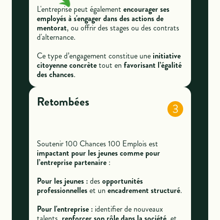
L'entreprise peut également
encourager ses
employés à s'engager dans des actions de
mentorat
, ou offrir des stages ou des contrats
d'alternance.
Ce type d’engagement constitue une
initiative
citoyenne concrète
tout en
favorisant l’égalité
des chances
.
Retombées
3
Soutenir 100 Chances 100 Emplois est
impactant pour les jeunes comme pour
l’entreprise partenaire
:
Pour les jeunes :
des
opportunités
professionnelles
et un
encadrement structuré
.
Pour l'entreprise :
identifier de nouveaux
talents,
renforcer son rôle dans la société
, et