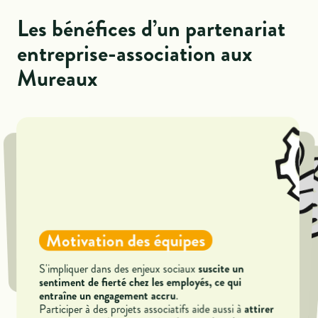
Les bénéfices d’un partenariat
entreprise-association aux
Mureaux
Valorisation de l'image
S'engager à soutenir une cause d'intérêt public
Avantages fiscaux significatifs
Motivation des équipes
améliore la réputation et la visibilité de votre
.
entreprise auprès de ses clients et de ses employés
Opportunités pour recruter des
suscite un
S'impliquer dans des enjeux sociaux
Les entreprises peuvent bénéficier de
déductions
talents
sentiment de fierté chez les employés, ce qui
fiscales qui peuvent atteindre 60 % de la valeur de
.
entraîne un engagement accru
leurs dons
, sous certaines conditions.
attirer
Participer à des projets associatifs aide aussi à
Accueillir des jeunes professionnels en stage ou en
alternance offre la possibilité de bénéficier d'aides