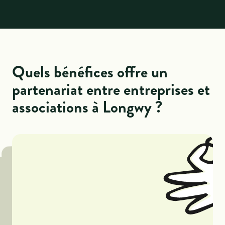
Quels bénéfices offre un
partenariat entre entreprises et
associations à Longwy ?
Renforcer sa réputation
S’investir dans une cause commune contribue à bâtir
Profiter d’avantages fiscaux