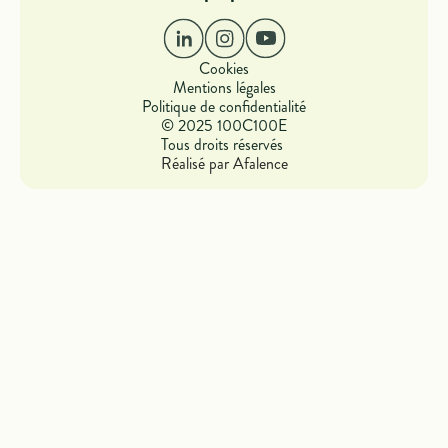
Cookies
Mentions légales
Politique de confidentialité
© 2025 100C100E
Tous droits réservés
Réalisé par Afalence
Paramètres cookies
Nous utilisons des cookies pour vous offrir la meilleure expérience
possible. Ils nous permettent également d’analyser le
comportement des utilisateurs afin d’améliorer votre expérience.