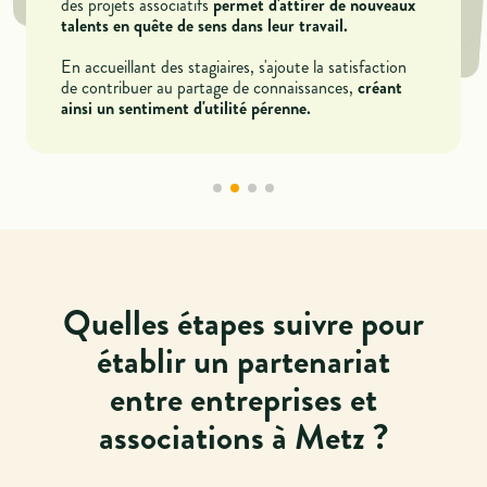
, ainsi qu'à des
primes à l'embauche et à des exonérations de charges
des projets associatifs
certaines conditions légales.
talents en quête de sens dans leur travail.
visant à favoriser l'intégration de jeunes talents.
En accueillant des stagiaires, s'ajoute la satisfaction
créant
de contribuer au partage de connaissances,
ainsi un sentiment d'utilité pérenne.
Quelles étapes suivre pour
établir un partenariat
entre entreprises et
associations à Metz ?