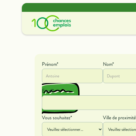
Offres de missions
Découvrir nos offres de
Prénom*
Nom*
contrat et de bénévolat.
Email*
Vous souhaitez*
Ville de proximité