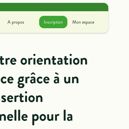
A propos
Inscription
Mon espace
A propos
ir avec nous
tre orientation
couvrez ce que l'on fait
oncrètement !
ice grâce à un
nsertion
nelle pour la