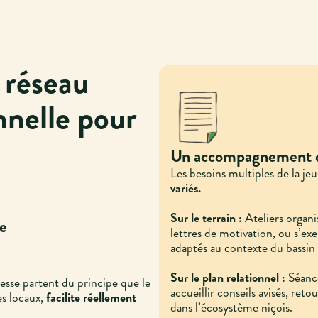
 réseau
nnelle pour
Un accompagnement di
Les besoins multiples de la je
variés.
Sur le terrain :
Ateliers organ
pe
lettres de motivation, ou s’ex
adaptés au contexte du bassin 
Sur le plan relationnel :
Séance
unesse partent du principe que le
accueillir conseils avisés, reto
es locaux,
facilite réellement
dans l’écosystème niçois.