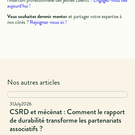
l'insertion professionnelle des jeunes talents ?
Engagez-vous dès
aujourd'hui !
Vous souhaitez devenir mentor
et partager votre expertise à
nos côtés ?
Rejoignez-nous ici !
Nos autres articles
National
31
July
2026
CSRD et mécénat : Comment le rapport
de durabilité transforme les partenariats
associatifs ?