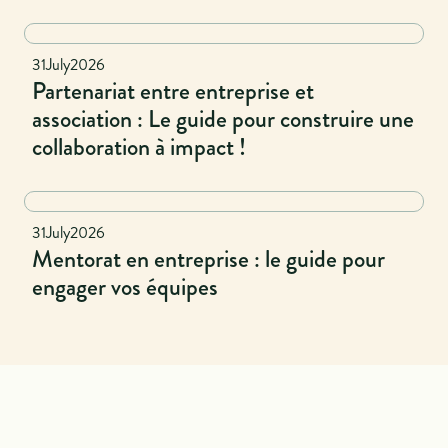
Naional
31
July
2026
Partenariat entre entreprise et
association : Le guide pour construire une
collaboration à impact !
National
31
July
2026
Mentorat en entreprise : le guide pour
engager vos équipes