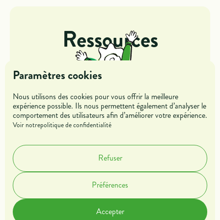
Ressources
Paramètres cookies
Nous utilisons des cookies pour vous offrir la meilleure
expérience possible. Ils nous permettent également d’analyser le
comportement des utilisateurs afin d’améliorer votre expérience.
Jeunes
Entreprises
Voir notre
politique de confidentialité
Mentors &
Refuser
Parrains
Préférences
Dans l'action
Offres de missions
Accepter
Blog
Rejoindre l'association