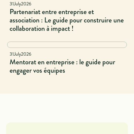
Naional
31
July
2026
Partenariat entre entreprise et
association : Le guide pour construire une
collaboration à impact !
National
31
July
2026
Mentorat en entreprise : le guide pour
engager vos équipes