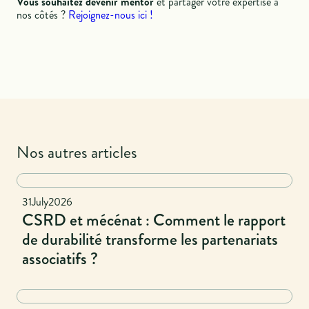
Vous souhaitez devenir mentor
et partager votre expertise à
nos côtés ?
Rejoignez-nous ici !
Nos autres articles
National
31
July
2026
CSRD et mécénat : Comment le rapport
de durabilité transforme les partenariats
associatifs ?