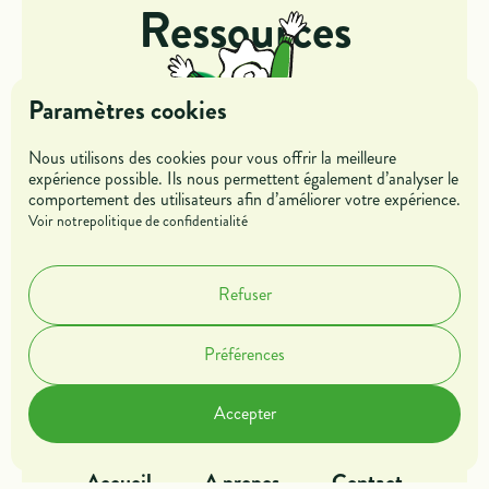
Ressources
Paramètres cookies
Nous utilisons des cookies pour vous offrir la meilleure
expérience possible. Ils nous permettent également d’analyser le
comportement des utilisateurs afin d’améliorer votre expérience.
Jeunes
Entreprises
Voir notre
politique de confidentialité
Mentors &
Refuser
Parrains
Préférences
Dans l'action
Offres de missions
Accepter
Blog
Rejoindre l'association
Accueil
A propos
Contact