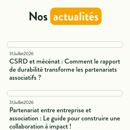
Nos
actualités
National
31
Juillet
2026
CSRD et mécénat : Comment le rapport
de durabilité transforme les partenariats
associatifs ?
Naional
31
Juillet
2026
Partenariat entre entreprise et
association : Le guide pour construire une
collaboration à impact !