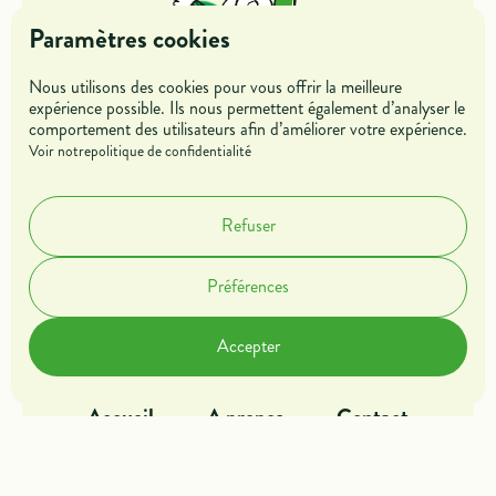
Paramètres cookies
Nous utilisons des cookies pour vous offrir la meilleure
expérience possible. Ils nous permettent également d’analyser le
comportement des utilisateurs afin d’améliorer votre expérience.
Jeunes
Entreprises
Voir notre
politique de confidentialité
Mentors &
Refuser
Parrains
Préférences
Dans l'action
Offres de missions
Accepter
Blog
Rejoindre l'association
Accueil
A propos
Contact
Fonctionnalités
Analyses
Marketing