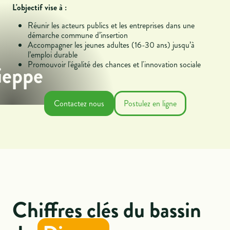
L'objectif vise à :
Réunir les acteurs publics et les entreprises dans une
démarche commune d’insertion
Accompagner les jeunes adultes (16-30 ans) jusqu’à
l’emploi durable
Promouvoir l'égalité des chances et l'innovation sociale
ieppe
Contactez nous
Postulez en ligne
Chiffres clés du bassin