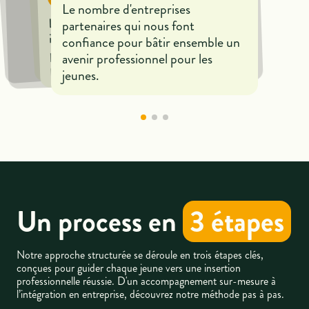
Le nombre d'entreprises
Le nombre d'acteurs de l'emploi ou
Le nombre d'entreprises
partenaires qui nous font
de coachs qui accompagnent les
impliquées qui nous font confiance
jeunes pour les aider à entrer dans
confiance pour bâtir ensemble un
pour bâtir ensemble un avenir
le monde professionnel
avenir professionnel pour les
professionnel pour les jeunes.
jeunes.
Un process en
3 étapes
Notre approche structurée se déroule en trois étapes clés,
conçues pour guider chaque jeune vers une insertion
professionnelle réussie. D'un accompagnement sur-mesure à
l’intégration en entreprise, découvrez notre méthode pas à pas.