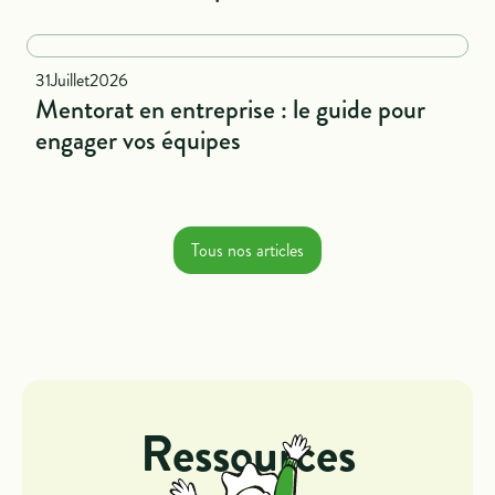
National
31
Juillet
2026
Mentorat en entreprise : le guide pour
engager vos équipes
Tous nos articles
Ressources