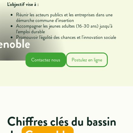
L'objectif vise à :
Réunir les acteurs publics et les entreprises dans une
démarche commune d’insertion
Accompagner les jeunes adultes (16-30 ans) jusqu’à
l’emploi durable
Promouvoir l'égalité des chances et l'innovation sociale
enoble
Contactez nous
Postulez en ligne
Chiffres clés du bassin