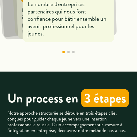
Le nombre d'entreprises
Le nombre d'acteurs de l'emploi ou
Le nombre d'entreprises
partenaires qui nous font
de coachs qui accompagnent les
impliquées qui nous font confiance
jeunes pour les aider à entrer dans
confiance pour bâtir ensemble un
pour bâtir ensemble un avenir
le monde professionnel
avenir professionnel pour les
professionnel pour les jeunes.
jeunes.
Un process en
3 étapes
Notre approche structurée se déroule en trois étapes clés,
conçues pour guider chaque jeune vers une insertion
professionnelle réussie. D'un accompagnement sur-mesure à
l’intégration en entreprise, découvrez notre méthode pas à pas.