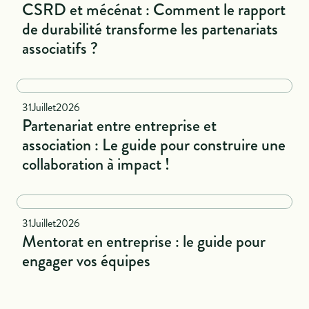
CSRD et mécénat : Comment le rapport
de durabilité transforme les partenariats
associatifs ?
Naional
31
Juillet
2026
Partenariat entre entreprise et
association : Le guide pour construire une
collaboration à impact !
National
31
Juillet
2026
Mentorat en entreprise : le guide pour
engager vos équipes