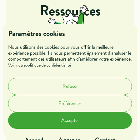
Ressources
Paramètres cookies
Nous utilisons des cookies pour vous offrir la meilleure
expérience possible. Ils nous permettent également d’analyser le
comportement des utilisateurs afin d’améliorer votre expérience.
Jeunes
Entreprises
Voir notre
politique de confidentialité
Mentors &
Refuser
Parrains
Préférences
Dans l'action
Offres de missions
Accepter
Blog
Rejoindre l'association
Accueil
A propos
Contact