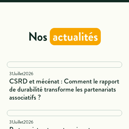
Nos
actualités
National
31
Juillet
2026
CSRD et mécénat : Comment le rapport
de durabilité transforme les partenariats
associatifs ?
Naional
31
Juillet
2026