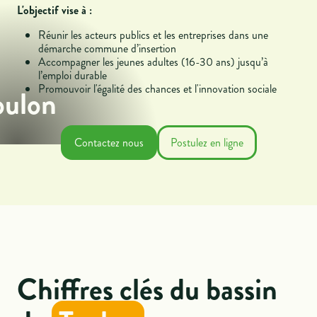
L'objectif vise à :
Réunir les acteurs publics et les entreprises dans une
démarche commune d’insertion
Accompagner les jeunes adultes (16-30 ans) jusqu’à
l’emploi durable
Promouvoir l'égalité des chances et l'innovation sociale
oulon
Contactez nous
Postulez en ligne
Chiffres clés du bassin