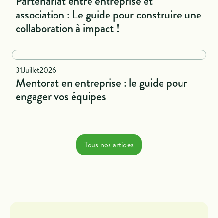
Partenariat entre entreprise et
association : Le guide pour construire une
collaboration à impact !
National
31
Juillet
2026
Mentorat en entreprise : le guide pour
engager vos équipes
Tous nos articles