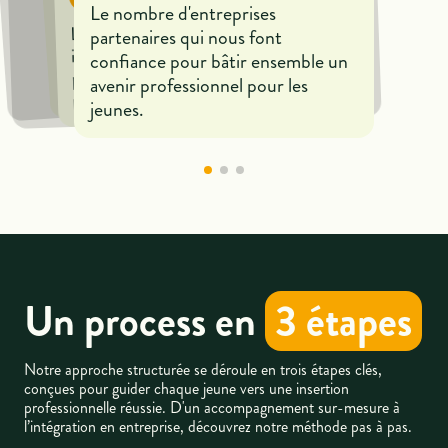
Le nombre d'entreprises
Le nombre d'acteurs de l'emploi ou
Le nombre d'entreprises
partenaires qui nous font
de coachs qui accompagnent les
impliquées qui nous font confiance
jeunes pour les aider à entrer dans
confiance pour bâtir ensemble un
pour bâtir ensemble un avenir
le monde professionnel
avenir professionnel pour les
professionnel pour les jeunes.
jeunes.
Un process en
3 étapes
Notre approche structurée se déroule en trois étapes clés,
conçues pour guider chaque jeune vers une insertion
professionnelle réussie. D'un accompagnement sur-mesure à
l’intégration en entreprise, découvrez notre méthode pas à pas.