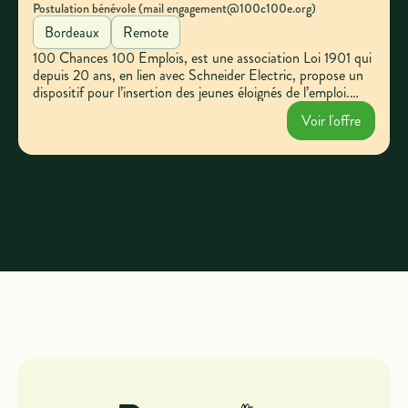
Postulation bénévole (mail engagement@100c100e.org)
Bordeaux
Remote
100 Chances 100 Emplois, est une association Loi 1901 qui
depuis 20 ans, en lien avec Schneider Electric, propose un
dispositif pour l’insertion des jeunes éloignés de l’emploi.
100 Chances 100 Emplois est un réseau d’entreprise qui
Voir l'offre
piloté par des acteurs économiques, accompagnés par des
acteurs de l’emploi permet de « booster » le réseau et le
savoir-être des jeunes des territoires pour lever leurs
craintes face à la difficulté d’accéder à l’emploi.