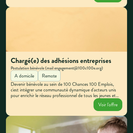
Chargé(e) des adhésions entreprises
Postulation bénévole (mail engagement@100c100e.org)
A domicile
Remote
Devenir bénévole au sein de 100 Chances 100 Emplois,
c'est intégrer une communauté dynamique d'acteurs unis
pour enrichir le réseau professionnel de tous les jeunes et
renforcer leur confiance vers un projet professionnel
Voir l'offre
épanouissant. Notre association s'appuie sur des partenaires
engagés, dont 1450 entreprises, offrant aux jeunes un
accompagnement sur mesure à travers des conseils et des
solutions professionnelles partout en France.