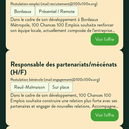
Postulation emploi (mail recrutement@100c100e.org)
Bordeaux
Présentiel / Remote
Dans le cadre de son développement à Bordeaux
Métropole, 100 Chances 100 Emplois souhaite renforcer
son équipe locale, actuellement composée de l’entreprise
Start People et de France Travail. Engagez-vous pour
Voir l'offre
animer le réseau local et contribuer à l'insertion des jeunes.
Votre entreprise peut faire la différence.
Responsable des partenariats/mécénats
(H/F)
Postulation bénévole (mail engagement@100c100e.org)
Reuil-Malmaison
Sur place
Dans le cadre de son développement, 100 Chances 100
Emplois souhaite construire une relation plus forte avec ses
partenaires et engager de nouvelles relations. Accompagner
plus de jeunes vers l’emploi reste notre priorité !
Voir l'offre