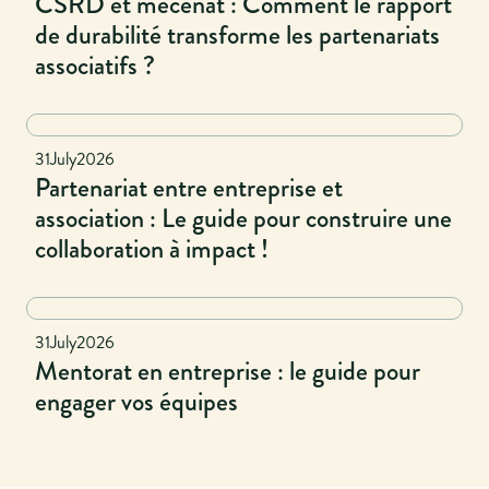
CSRD et mécénat : Comment le rapport
de durabilité transforme les partenariats
associatifs ?
Naional
31
July
2026
Partenariat entre entreprise et
association : Le guide pour construire une
collaboration à impact !
National
31
July
2026
Mentorat en entreprise : le guide pour
engager vos équipes